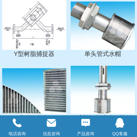
Y型树脂捕捉器
单头管式水帽
高筋条筛板
管式长柄单流速、双流速水帽
电话咨询
信息咨询
产品咨询
QQ客服
Top