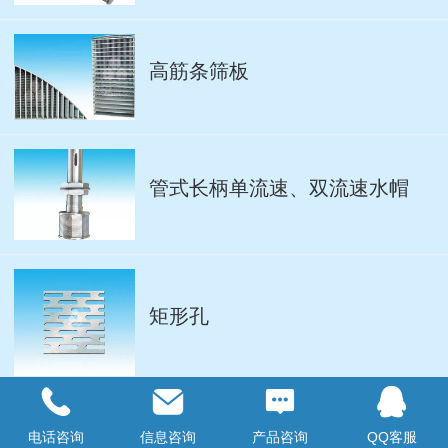
高筋条筛板
管式长柄单流速、双流速水帽
矩形孔
电话咨询
信息咨询
产品咨询
QQ客服
快速专用水帽